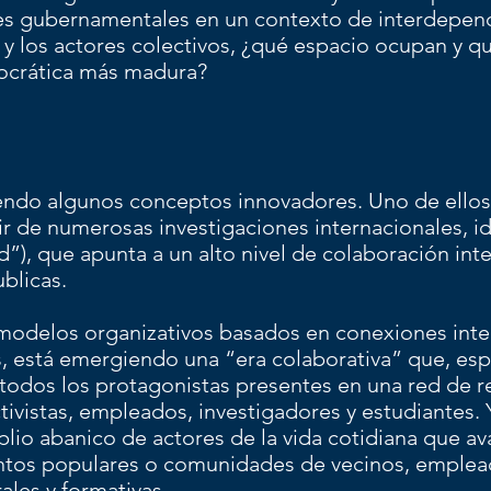
eres gubernamentales en un contexto de interdepen
 y los actores colectivos, ¿qué espacio ocupan y qu
ocrática más madura?
endo algunos conceptos innovadores. Uno de ellos
r de numerosas investigaciones internacionales, id
d”), que apunta a un alto nivel de colaboración inte
ublicas.
odelos organizativos basados ​​en conexiones inte
s, está emergiendo una “era colaborativa” que, es
todos los protagonistas presentes en una red de rel
ctivistas, empleados, investigadores y estudiantes.
plio abanico de actores de la vida cotidiana que a
ntos populares o comunidades de vecinos, emplea
les y formativas...