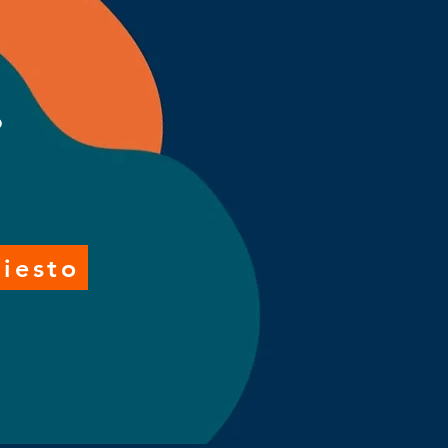
o
iesto