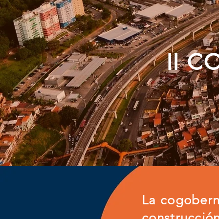
II 
La cogober
construcción